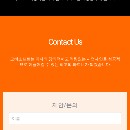
Contact Us
모비소프트는 귀사의 창의적이고 역량있는 사업제안을 성공적
으로 이끌어갈 수 있는 최고의 파트너가 되겠습니다.
제안/문의