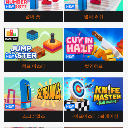
넘버 슛!
넘버 러쉬
점프 마스터
컷인하프
스크리멀즈
나이프마스터 : 볼레이싱