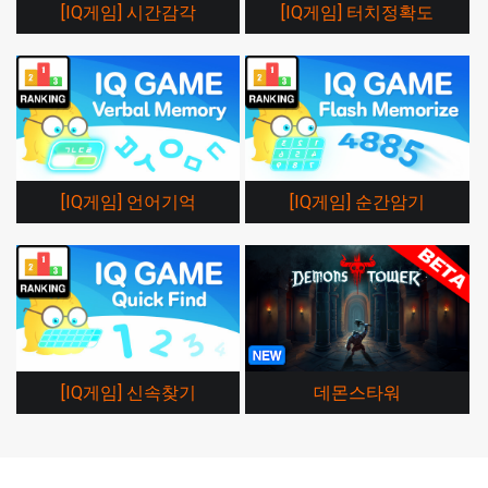
[IQ게임] 시간감각
[IQ게임] 터치정확도
[IQ게임] 언어기억
[IQ게임] 순간암기
[IQ게임] 신속찾기
데몬스타워