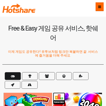
Games
Free & Easy 게임 공유 서비스, 핫쉐
Service
어
Partners
이제 게임도 공유한다!! 유투브처럼 링크만 복붙하면 끝. 서비스
에 즐거움을 더해 주세요.
Contact
Login