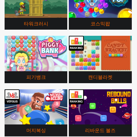
타워크러시
코스믹팝
피기뱅크
캔디블라켓
머지복싱
리바운드 볼즈