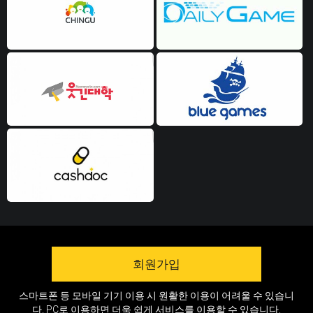
회원가입
스마트폰 등 모바일 기기 이용 시 원활한 이용이 어려울 수 있습니
다. PC로 이용하면 더욱 쉽게 서비스를 이용할 수 있습니다.