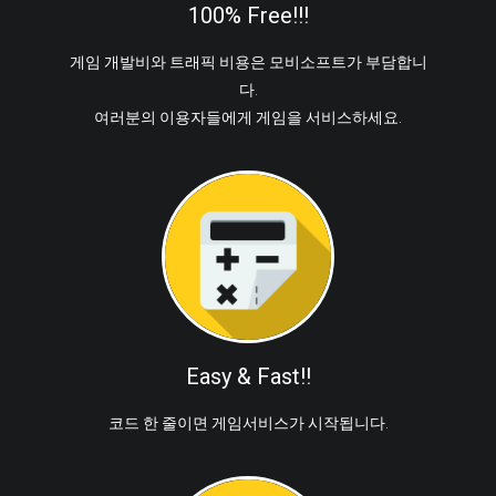
100% Free!!!
게임 개발비와 트래픽 비용은 모비소프트가 부담합니
다.
여러분의 이용자들에게 게임을 서비스하세요.
Easy & Fast!!
코드 한 줄이면 게임서비스가 시작됩니다.