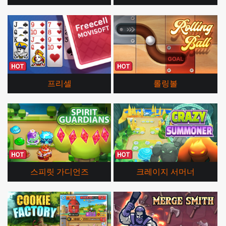
프리셀
롤링볼
스피릿 가디언즈
크레이지 서머너