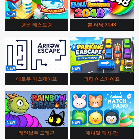
펭귄 레스토랑
볼 러닝 2048
애로우 이스케이프
파킹 이스케이프
레인보우 드래곤
애니멀 매치 팡