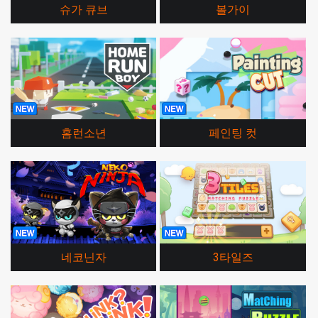
슈가 큐브
볼가이
홈런소년
페인팅 컷
네코닌자
3타일즈