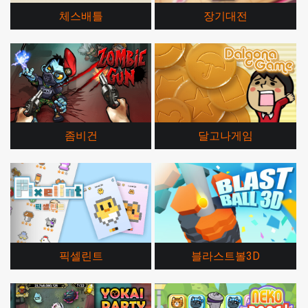
체스배틀
장기대전
좀비건
달고나게임
픽셀린트
블라스트볼3D