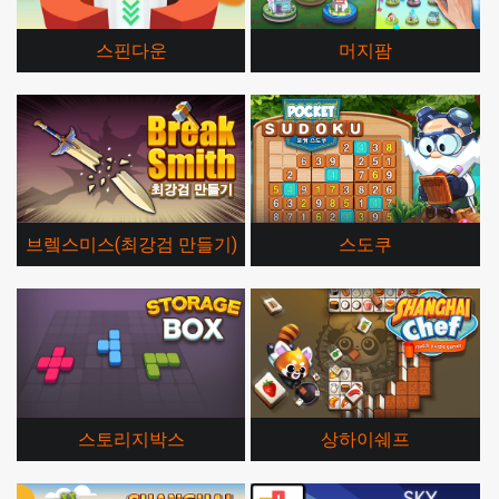
스핀다운
머지팜
브렠스미스(최강검 만들기)
스도쿠
스토리지박스
상하이쉐프