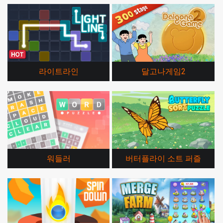
라이트라인
달고나게임2
워들러
버터플라이 소트 퍼즐