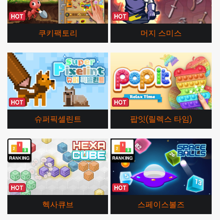
쿠키팩토리
머지 스미스
슈퍼픽셀린트
팝잇(릴렉스 타임)
헥사큐브
스페이스볼즈